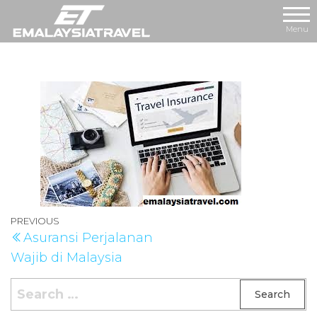
Emalaysiatravel
Skip
Emalaysiatravel
– Informasi
– Informasi
to
Menu
Travel serta
Wisata Travel
the
Wisata Dunia
Dunia Dan
juga
content
menyajikan
Wisata Negara
berbagai
Malaysia
informasi
Wisata Negara
Malaysia
Post
Previous
PREVIOUS
Asuransi Perjalanan
navigation
Post
Wajib di Malaysia
Search
for: