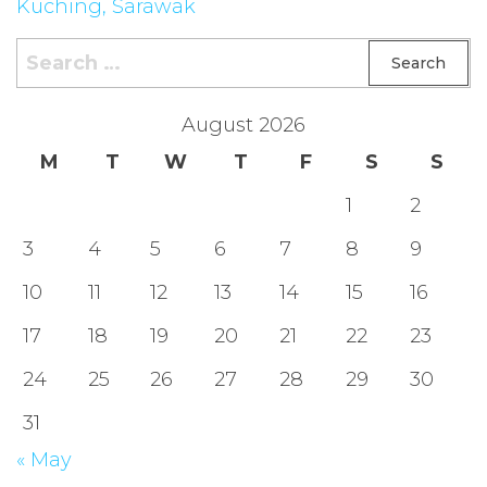
Kuching, Sarawak
Search
for:
August 2026
M
T
W
T
F
S
S
1
2
3
4
5
6
7
8
9
10
11
12
13
14
15
16
17
18
19
20
21
22
23
24
25
26
27
28
29
30
31
« May