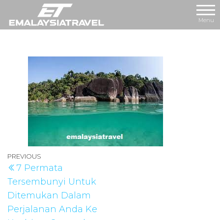
Emalaysiatravel
Skip
Emalaysiatravel
– Informasi
– Informasi
to
Menu
Travel serta
Wisata Travel
the
Wisata Dunia
Dunia Dan
juga
content
menyajikan
Wisata Negara
berbagai
Malaysia
informasi
Wisata Negara
Malaysia
Post
Previous
PREVIOUS
7 Permata
navigation
Post
Tersembunyi Untuk
Ditemukan Dalam
Perjalanan Anda Ke