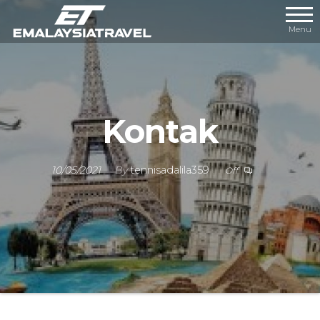
Emalaysiatravel
Skip
Emalaysiatravel
– Informasi
– Informasi
to
Menu
Travel serta
Wisata Travel
the
Wisata Dunia
Dunia Dan
juga
content
menyajikan
Wisata Negara
berbagai
Malaysia
informasi
Kontak
Wisata Negara
Malaysia
10/05/2021
By
tennisadalila359
Off