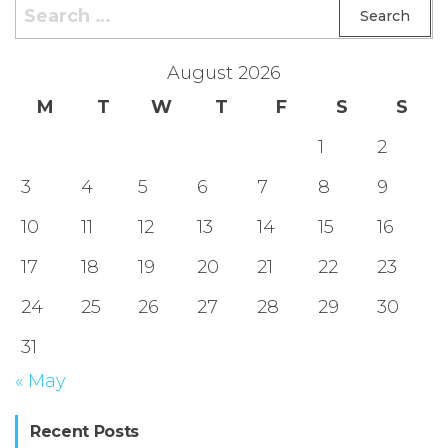
Search
for:
August 2026
M
T
W
T
F
S
S
1
2
3
4
5
6
7
8
9
10
11
12
13
14
15
16
17
18
19
20
21
22
23
24
25
26
27
28
29
30
31
« May
Recent Posts