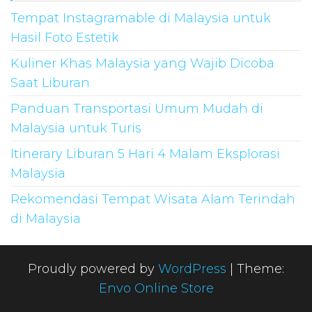
Tempat Instagramable di Malaysia untuk
Hasil Foto Estetik
Kuliner Khas Malaysia yang Wajib Dicoba
Saat Liburan
Panduan Transportasi Umum Mudah di
Malaysia untuk Turis
Itinerary Liburan 5 Hari 4 Malam Eksplorasi
Malaysia
Rekomendasi Tempat Wisata Alam Terindah
di Malaysia
Proudly powered by
WordPress
|
Theme:
Envo Online Store