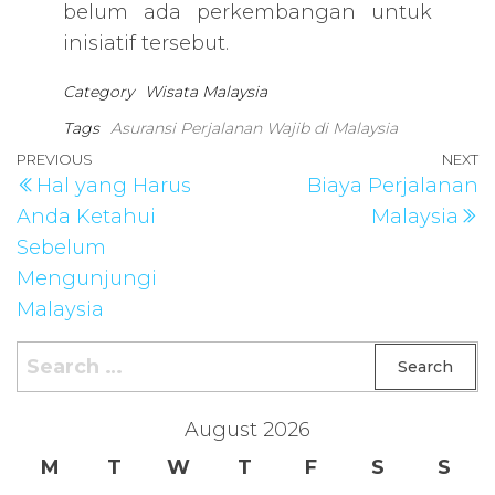
belum ada perkembangan untuk
inisiatif tersebut.
Category
Wisata Malaysia
Tags
Asuransi Perjalanan Wajib di Malaysia
Post
Previous
PREVIOUS
NEXT
N
Hal yang Harus
Biaya Perjalanan
navigation
Post
P
Anda Ketahui
Malaysia
Sebelum
Mengunjungi
Malaysia
Search
for:
August 2026
M
T
W
T
F
S
S