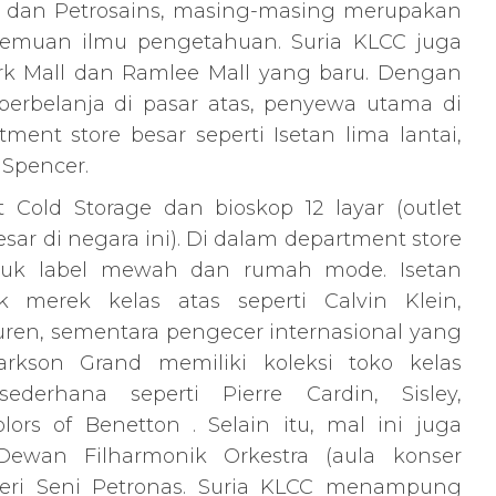
CC dan Petrosains, masing-masing merupakan
emuan ilmu pengetahuan. Suria KLCC juga
k Mall dan Ramlee Mall yang baru. Dengan
berbelanja di pasar atas, penyewa utama di
ment store besar seperti Isetan lima lantai,
 Spencer.
 Cold Storage dan bioskop 12 layar (outlet
sar di negara ini). Di dalam department store
ntuk label mewah dan rumah mode. Isetan
merek kelas atas seperti Calvin Klein,
auren, sementara pengecer internasional yang
arkson Grand memiliki koleksi toko kelas
erhana seperti Pierre Cardin, Sisley,
ors of Benetton . Selain itu, mal ini juga
wan Filharmonik Orkestra (aula konser
leri Seni Petronas. Suria KLCC menampung