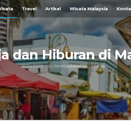
ravel
isata
Travel
Artikel
Wisata Malaysia
Kont
i
vel
gara
ja dan Hiburan di Ma
06/04/2022
By
tennisadalila359
Off