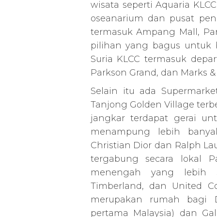
wisata seperti Aquaria KL
oseanarium dan pusat pen
termasuk Ampang Mall, Par
pilihan yang bagus untuk 
Suria KLCC termasuk depart
Parkson Grand, dan Marks &
Selain itu ada Supermarket
Tanjong Golden Village terbe
jangkar terdapat gerai u
menampung lebih banyak 
Christian Dior dan Ralph L
tergabung secara lokal P
menengah yang lebih sed
Timberland, dan United Col
merupakan rumah bagi De
pertama Malaysia) dan Ga