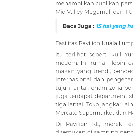
menampilkan cuplikan per
Mid Valley Megamall dan 1 U
Baca Juga :
15 hal yang h
Fasilitas Pavilion Kuala Lum
Itu terlihat seperti kuil 
modern. Ini rumah lebih d
makan yang trendi, pengece
internasional dan pengecer
tujuh lantai, enam zona per
juga terdapat department s
tiga lantai. Toko jangkar l
Mercato Supermarket dan H
Di Pavilion KL, merek f
ditemukan di samping peng