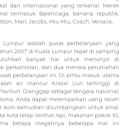
kal dan internasional yang terkenal. Merek
mal termasuk Balenciaga, banana republik,
tton, Marc Jacobs, Miu Miu, Coach, Versace,
la Lumpur adalah pusat perbelanjaan yang
 tahun 2007 di Kuala Lumpur tepat di samping
butuhkan banyak hal untuk menonjol di
 blok perkantoran, dan dua menara perumahan
usat perbelanjaan ini. Di pintu masuk utama
lah air mancur Kristal Liuli tertinggi di
 Paviliun. Dianggap sebagai tengara nasional,
di Roma, Anda dapat melemparkan uang receh
: koin kemudian disumbangkan untuk amal.
ta kota tetap terlihat rapi, makanan pokok KL
rna betapa megahnya beberapa mal. Ini