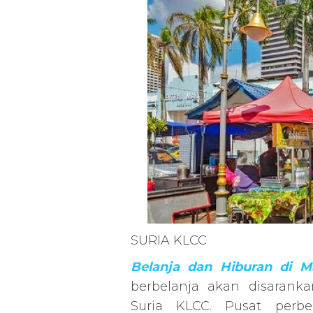
SURIA KLCC
Belanja dan Hiburan di Ma
berbelanja akan disarank
Suria KLCC. Pusat perb