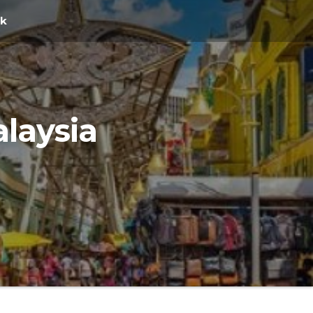
ak
laysia