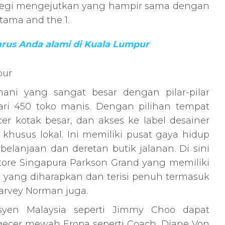
segi mengejutkan yang hampir sama dengan
tama and the 1.
arus Anda alami di Kuala Lumpur
pur
Yunani yang sangat besar dengan pilar-pilar
ari 450 toko manis. Dengan pilihan tempat
r kotak besar, dan akses ke label desainer
 khusus lokal. Ini memiliki pusat gaya hidup
belanjaan dan deretan butik jalanan. Di sini
tore Singapura Parkson Grand yang memiliki
ain yang diharapkan dan terisi penuh termasuk
arvey Norman juga.
esyen Malaysia seperti Jimmy Choo dapat
ecer mewah Eropa seperti Coach, Diane Von