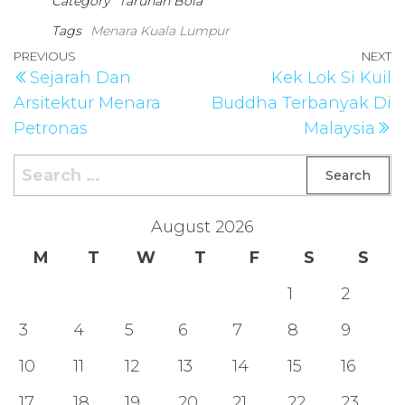
Category
Taruhan Bola
Tags
Menara Kuala Lumpur
Post
Previous
PREVIOUS
NEXT
N
Sejarah Dan
Kek Lok Si Kuil
navigation
Post
P
Arsitektur Menara
Buddha Terbanyak Di
Petronas
Malaysia
Search
for:
August 2026
M
T
W
T
F
S
S
1
2
3
4
5
6
7
8
9
10
11
12
13
14
15
16
17
18
19
20
21
22
23