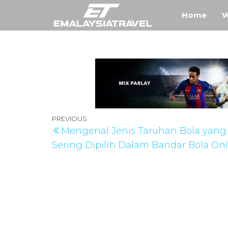
Emalaysiatravel
Skip
Emalaysiat
Home
W
– Informasi
– Informas
to
Travel serta
Wisata Tra
the
Wisata Dunia
Dunia Dan
juga
content
menyajikan
Wisata Ne
berbagai
Malaysia
informasi
Wisata Negara
Malaysia
Post
Previous
PREVIOUS
Mengenal Jenis Taruhan Bola yang
navigation
Post
Sering Dipilih Dalam Bandar Bola On