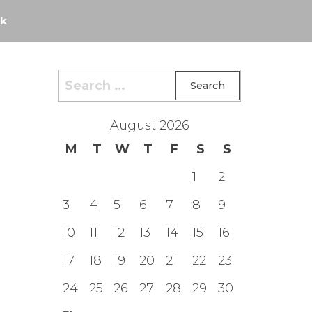
ak
Search
for:
August 2026
M
T
W
T
F
S
S
1
2
3
4
5
6
7
8
9
10
11
12
13
14
15
16
17
18
19
20
21
22
23
24
25
26
27
28
29
30