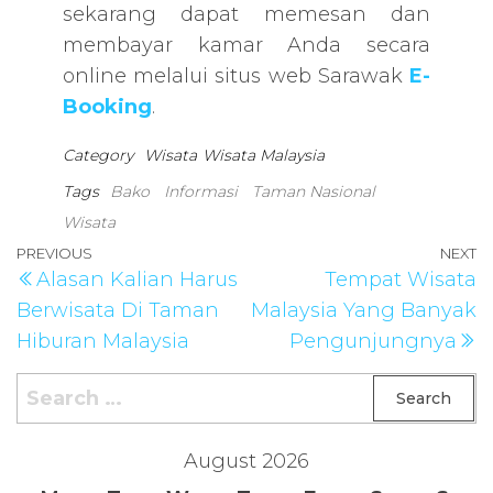
sekarang dapat memesan dan
membayar kamar Anda secara
online melalui situs web Sarawak
E-
Booking
.
Category
Wisata
Wisata Malaysia
Tags
Bako
Informasi
Taman Nasional
Wisata
Post
Previous
PREVIOUS
NEXT
N
Alasan Kalian Harus
Tempat Wisata
navigation
Post
P
Berwisata Di Taman
Malaysia Yang Banyak
Hiburan Malaysia
Pengunjungnya
Search
for:
August 2026