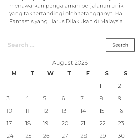
menawarkan pengalaman perjalanan unik
yang tak tertandingi oleh tetangganya. Hal
Fantastis yang Harus Dilakukan di Malaysia…
Search
for:
August 2026
M
T
W
T
F
S
S
1
2
3
4
5
6
7
8
9
10
11
12
13
14
15
16
17
18
19
20
21
22
23
24
25
26
27
28
29
30