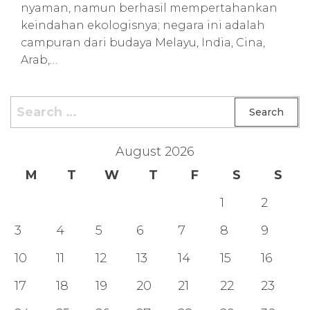
nyaman, namun berhasil mempertahankan
keindahan ekologisnya; negara ini adalah
campuran dari budaya Melayu, India, Cina,
Arab,…
Search
for:
August 2026
M
T
W
T
F
S
S
1
2
3
4
5
6
7
8
9
10
11
12
13
14
15
16
17
18
19
20
21
22
23