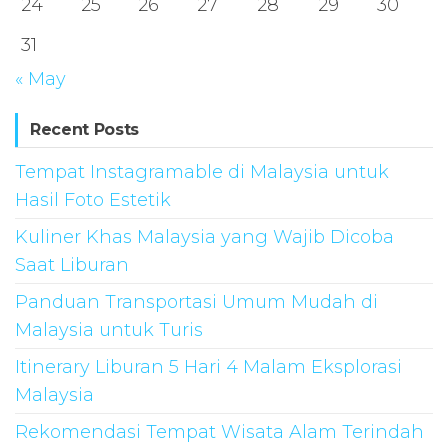
24
25
26
27
28
29
30
31
« May
Recent Posts
Tempat Instagramable di Malaysia untuk
Hasil Foto Estetik
Kuliner Khas Malaysia yang Wajib Dicoba
Saat Liburan
Panduan Transportasi Umum Mudah di
Malaysia untuk Turis
Itinerary Liburan 5 Hari 4 Malam Eksplorasi
Malaysia
Rekomendasi Tempat Wisata Alam Terindah