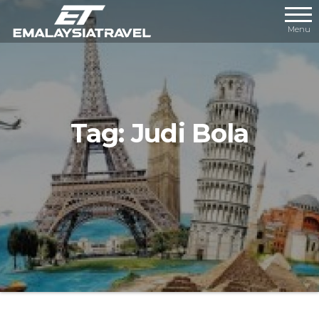
Emalaysiatravel
Skip
Emalaysiatravel
– Informasi
– Informasi
to
Menu
Travel serta
Wisata Travel
the
Wisata Dunia
Dunia Dan
juga
content
menyajikan
Wisata Negara
berbagai
Malaysia
informasi
Wisata Negara
Tag:
Judi Bola
Malaysia