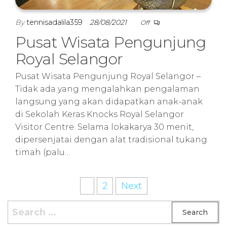
By
tennisadalila359
28/08/2021
Off
Pusat Wisata Pengunjung
Royal Selangor
Pusat Wisata Pengunjung Royal Selangor –
Tidak ada yang mengalahkan pengalaman
langsung yang akan didapatkan anak-anak
di Sekolah Keras Knocks Royal Selangor
Visitor Centre. Selama lokakarya 30 menit,
dipersenjatai dengan alat tradisional tukang
timah (palu…
Posts
1
2
Next
pagination
Search
for: