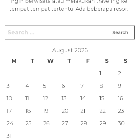
ingin berwisata atau melakukan traveling ke
tempat tempat tertentu. Ada beberapa resor…
Search
for:
August 2026
M
T
W
T
F
S
S
1
2
3
4
5
6
7
8
9
10
11
12
13
14
15
16
17
18
19
20
21
22
23
24
25
26
27
28
29
30
31