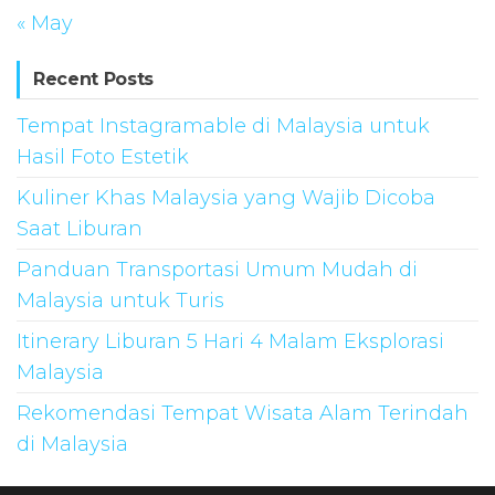
« May
Recent Posts
Tempat Instagramable di Malaysia untuk
Hasil Foto Estetik
Kuliner Khas Malaysia yang Wajib Dicoba
Saat Liburan
Panduan Transportasi Umum Mudah di
Malaysia untuk Turis
Itinerary Liburan 5 Hari 4 Malam Eksplorasi
Malaysia
Rekomendasi Tempat Wisata Alam Terindah
di Malaysia