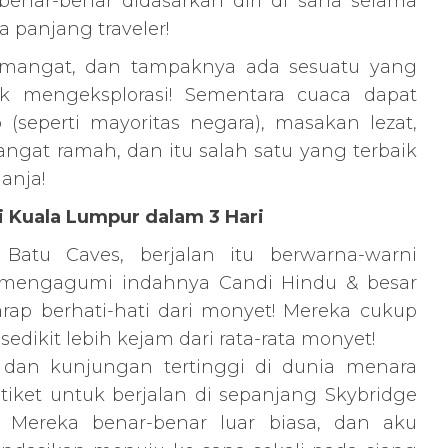
benar-benar didasarkan diri di sana selama
a panjang traveler!
semangat, dan tampaknya ada sesuatu yang
uk mengeksplorasi! Sementara cuaca dapat
(seperti mayoritas negara), masakan lezat,
gat ramah, dan itu salah satu yang terbaik
anja!
i Kuala Lumpur dalam 3 Hari
atu Caves, berjalan itu berwarna-warni
 mengagumi indahnya Candi Hindu & besar
rap berhati-hati dari monyet! Mereka cukup
edikit lebih kejam dari rata-rata monyet!
 dan kunjungan tertinggi di dunia menara
ket untuk berjalan di sepanjang Skybridge
! Mereka benar-benar luar biasa, dan aku