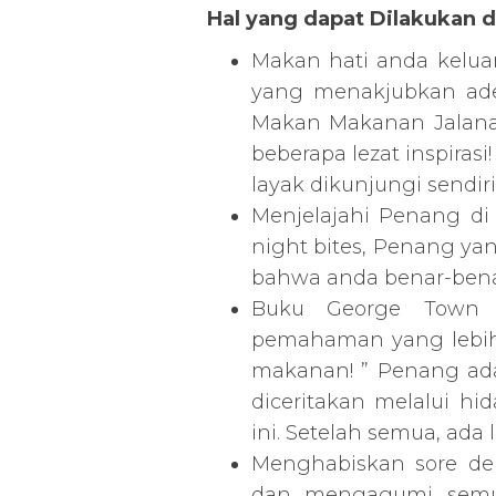
Hal yang dapat Dilakukan d
Makan hati anda kelua
yang menakjubkan adeg
Makan Makanan Jalana
beberapa lezat inspiras
layak dikunjungi sendiri
Menjelajahi Penang di 
night bites, Penang y
bahwa anda benar-benar
Buku George Town 
pemahaman yang lebih
makanan! ” Penang ada
diceritakan melalui h
ini. Setelah semua, ada
Menghabiskan sore den
dan mengagumi semua