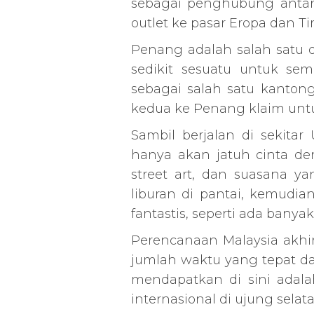
sebagai penghubung antara
outlet ke pasar Eropa dan T
Penang adalah salah satu de
sedikit sesuatu untuk se
sebagai salah satu kantong
kedua ke Penang klaim untu
Sambil berjalan di sekita
hanya akan jatuh cinta de
street art, dan suasana y
liburan di pantai, kemudi
fantastis, seperti ada banya
Perencanaan Malaysia akh
jumlah waktu yang tepat da
mendapatkan di sini adal
internasional di ujung selat