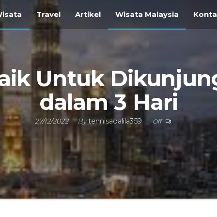
ravel
isata
Travel
Artikel
Wisata Malaysia
Kont
i
vel
gara
ik Untuk Dikunjung
dalam 3 Hari
27/12/2022
By
tennisadalila359
Off