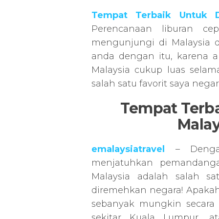
Tempat Terbaik Untuk D
Perencanaan liburan ce
mengunjungi di Malaysia 
anda dengan itu, karena a
Malaysia cukup luas selam
salah satu favorit saya negar
Tempat Terba
Malay
emalaysiatravel
– Dengan
menjatuhkan pemandanga
Malaysia adalah salah s
diremehkan negara! Apakah
sebanyak mungkin secara m
sekitar Kuala Lumpur, at