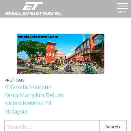
Emalaysiatravel
Skip
Emalaysiatravel
– Informasi
– Informasi
to
Menu
Travel serta
Wisata Travel
the
Wisata Dunia
Dunia Dan
juga
content
menyajikan
Wisata Negara
berbagai
Malaysia
informasi
Wisata Negara
Malaysia
Post
Previous
PREVIOUS
Wisata Menarik
navigation
Post
Yang Mungkin Belum
Kalian Ketahui Di
Malaysia
Search