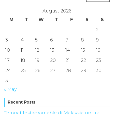
for:
August 2026
M
T
W
T
F
S
S
1
2
3
4
5
6
7
8
9
10
11
12
13
14
15
16
17
18
19
20
21
22
23
24
25
26
27
28
29
30
31
« May
Recent Posts
Tempat Instagramable di Malaysia untuk