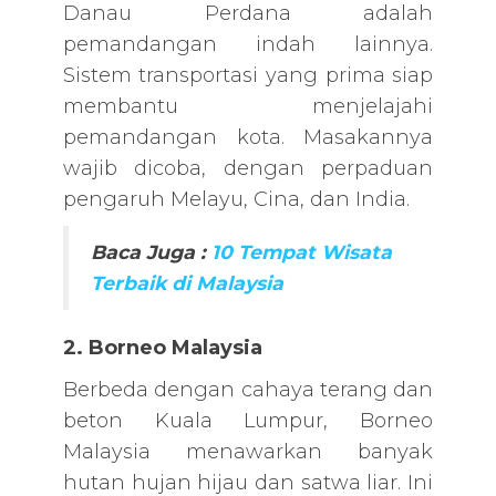
Danau Perdana adalah
pemandangan indah lainnya.
Sistem transportasi yang prima siap
membantu menjelajahi
pemandangan kota. Masakannya
wajib dicoba, dengan perpaduan
pengaruh Melayu, Cina, dan India.
Baca Juga :
10 Tempat Wisata
Terbaik di Malaysia
2. Borneo Malaysia
Berbeda dengan cahaya terang dan
beton Kuala Lumpur, Borneo
Malaysia menawarkan banyak
hutan hujan hijau dan satwa liar. Ini