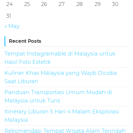
24
25
26
27
28
29
30
31
« May
Recent Posts
Tempat Instagramable di Malaysia untuk
Hasil Foto Estetik
Kuliner Khas Malaysia yang Wajib Dicoba
Saat Liburan
Panduan Transportasi Umum Mudah di
Malaysia untuk Turis
Itinerary Liburan 5 Hari 4 Malam Eksplorasi
Malaysia
Rekomendasi Tempat Wisata Alam Terindah