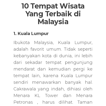
10 Tempat Wisata
Yang Terbaik di
Malaysia
1. Kuala Lumpur
Ibukota Malaysia, Kuala Lumpur,
adalah favorit umum. Tidak seperti
kebanyakan kota di dunia, ini lebih
dari sekadar tempat pengunjung
mendarat dan kemudian pergi ke
tempat lain, karena Kuala Lumpur
sendiri menawarkan banyak hal.
Cakrawala yang indah, dihiasi oleh
Menara KL Tower dan Menara
Petronas , harus dilihat. Taman