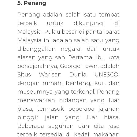
5. Penang
Penang adalah salah satu tempat
terbaik untuk dikunjungi di
Malaysia. Pulau besar di pantai barat
Malaysia ini adalah salah satu yang
dibanggakan negara, dan untuk
alasan yang sah. Pertama, ibu kota
bersejarahnya, George Town, adalah
Situs Warisan Dunia UNESCO,
dengan rumah, benteng, kuil, dan
museumnya yang terkenal. Penang
menawarkan hidangan yang luar
biasa, termasuk beberapa jajanan
pinggir jalan yang luar biasa.
Beberapa suguhan dan cita rasa
terbaik tersedia di kedai makanan