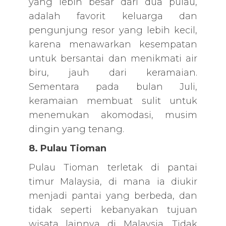
yang lebih besar dari dua pulau,
adalah favorit keluarga dan
pengunjung resor yang lebih kecil,
karena menawarkan kesempatan
untuk bersantai dan menikmati air
biru, jauh dari keramaian.
Sementara pada bulan Juli,
keramaian membuat sulit untuk
menemukan akomodasi, musim
dingin yang tenang.
8. Pulau Tioman
Pulau Tioman terletak di pantai
timur Malaysia, di mana ia diukir
menjadi pantai yang berbeda, dan
tidak seperti kebanyakan tujuan
wisata lainnya di Malaysia. Tidak