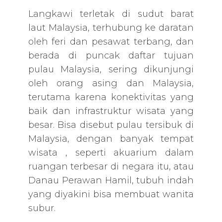
Langkawi terletak di sudut barat
laut Malaysia, terhubung ke daratan
oleh feri dan pesawat terbang, dan
berada di puncak daftar tujuan
pulau Malaysia, sering dikunjungi
oleh orang asing dan Malaysia,
terutama karena konektivitas yang
baik dan infrastruktur wisata yang
besar. Bisa disebut pulau tersibuk di
Malaysia, dengan banyak tempat
wisata , seperti akuarium dalam
ruangan terbesar di negara itu, atau
Danau Perawan Hamil, tubuh indah
yang diyakini bisa membuat wanita
subur.