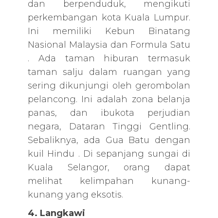
dan berpenduduk, mengikuti
perkembangan kota Kuala Lumpur.
Ini memiliki Kebun Binatang
Nasional Malaysia dan Formula Satu
. Ada taman hiburan termasuk
taman salju dalam ruangan yang
sering dikunjungi oleh gerombolan
pelancong. Ini adalah zona belanja
panas, dan ibukota perjudian
negara, Dataran Tinggi Gentling.
Sebaliknya, ada Gua Batu dengan
kuil Hindu . Di sepanjang sungai di
Kuala Selangor, orang dapat
melihat kelimpahan kunang-
kunang yang eksotis.
4. Langkawi