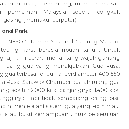
 makanan lokal, memancing, memberi makan
ri permainan Malaysia seperti congkak
 gasing (memukul berputar).
ional Park
ia UNESCO, Taman Nasional Gunung Mulu di
tebing karst berusia ribuan tahun. Untuk
g rajin, ini berarti menantang wajah gunung
hi ruang gua yang menakjubkan. Gua Rusa,
 gua terbesar di dunia, berdiameter 400-550
t Gua Rusa, Sarawak Chamber adalah ruang gua
ng sekitar 2.000 kaki panjangnya, 1.400 kaki
tingginya. Tapi tidak sembarang orang bisa
gin menjelajahi sistem gua yang lebih maju
asi atau bukti kemampuan untuk persetujuan