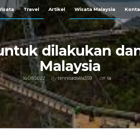
ravel
isata
Travel
Artikel
Wisata Malaysia
Kont
i
vel
gara
 untuk dilakukan da
Malaysia
16/08/2022
By
tennisadalila359
Off