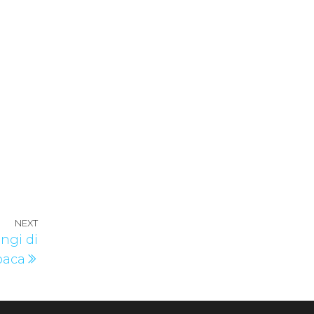
NEXT
Next
ngi di
Post
baca