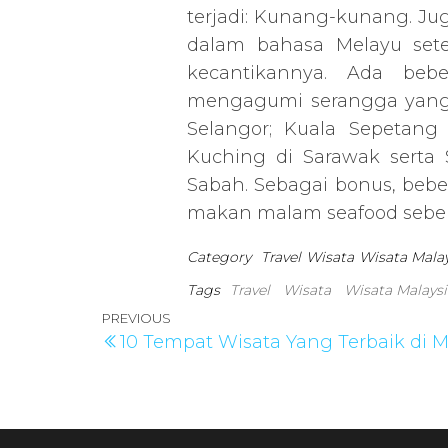
terjadi: Kunang-kunang. Juga
dalam bahasa Melayu sete
kecantikannya. Ada beb
mengagumi serangga yang b
Selangor; Kuala Sepetang
Kuching di Sarawak serta
Sabah. Sebagai bonus, beb
makan malam seafood sebel
Category
Travel
Wisata
Wisata Malay
Tags
Travel
Wisata
Wisata Malaysi
Post
Previous
PREVIOUS
10 Tempat Wisata Yang Terbaik di M
navigation
Post