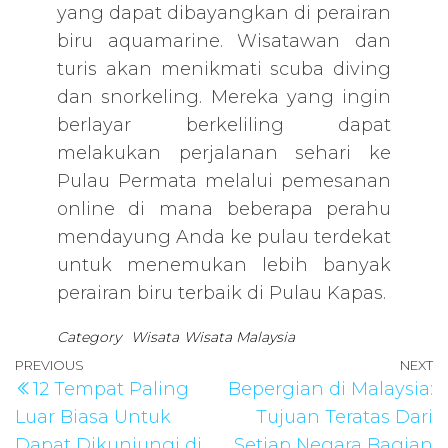
yang dapat dibayangkan di perairan
biru aquamarine. Wisatawan dan
turis akan menikmati scuba diving
dan snorkeling. Mereka yang ingin
berlayar berkeliling dapat
melakukan perjalanan sehari ke
Pulau Permata melalui pemesanan
online di mana beberapa perahu
mendayung Anda ke pulau terdekat
untuk menemukan lebih banyak
perairan biru terbaik di Pulau Kapas.
Category
Wisata
Wisata Malaysia
Post
Previous
PREVIOUS
NEXT
N
12 Tempat Paling
Bepergian di Malaysia:
navigation
Post
P
Luar Biasa Untuk
Tujuan Teratas Dari
Dapat Dikunjungi di
Setiap Negara Bagian