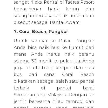
sangat rileks. Pantai di Taaras Resort
benar-benar harta karun dan
sebagian terbuka untuk umum dan
disebut sebagai Pantai Awam.
7. Coral Beach, Pangkor
Untuk sampai ke Pulau Pangkor
Anda bisa naik bus ke Lumut dari
mana Anda harus naik perahu
selama 30 menit ke pulau itu. Anda
juga bisa terbang ke Ipoh dan naik
bus dari sana. Coral Beach
dikatakan sebagai salah satu pantai
terbaik di pantai barat
Semenanjung Malaysia. Dengan air
jernih berwarna hijau zamrud, dan