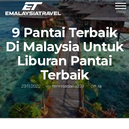
Emalaysiatravel
Skip
Emalaysiatravel
– Informasi
– Informasi
to
Menu
Travel serta
Wisata Travel
the
Wisata Dunia
Dunia Dan
juga
9 Pantai Terbaik
content
menyajikan
Wisata Negara
berbagai
Malaysia
Di Malaysia Untuk
informasi
Wisata Negara
Malaysia
Liburan Pantai
Terbaik
23/11/2022
By
tennisadalila359
Off