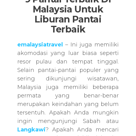
Malaysia Untuk
Liburan Pantai
Terbaik
emalaysiatravel
– Ini juga memiliki
akomodasi yang luar biasa seperti
resor pulau dan tempat tinggal.
Selain pantai-pantai populer yang
sering dikunjungi wisatawan,
Malaysia juga memiliki beberapa
permata yang benar-benar
merupakan keindahan yang belum
tersentuh. Apakah Anda mungkin
ingin mengunjungi Sabah atau
Langkawi
? Apakah Anda mencari