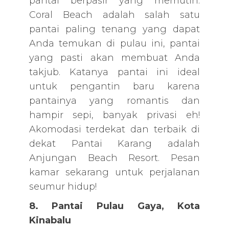
pantai berpasir yang memutih.
Coral Beach adalah salah satu
pantai paling tenang yang dapat
Anda temukan di pulau ini, pantai
yang pasti akan membuat Anda
takjub. Katanya pantai ini ideal
untuk pengantin baru karena
pantainya yang romantis dan
hampir sepi, banyak privasi eh!
Akomodasi terdekat dan terbaik di
dekat Pantai Karang adalah
Anjungan Beach Resort. Pesan
kamar sekarang untuk perjalanan
seumur hidup!
8. Pantai Pulau Gaya, Kota
Kinabalu