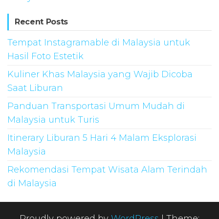
Recent Posts
Tempat Instagramable di Malaysia untuk
Hasil Foto Estetik
Kuliner Khas Malaysia yang Wajib Dicoba
Saat Liburan
Panduan Transportasi Umum Mudah di
Malaysia untuk Turis
Itinerary Liburan 5 Hari 4 Malam Eksplorasi
Malaysia
Rekomendasi Tempat Wisata Alam Terindah
di Malaysia
Proudly powered by
WordPress
|
Theme: