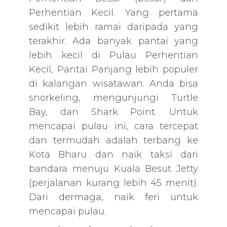
Perhentian Kecil. Yang pertama
sedikit lebih ramai daripada yang
terakhir. Ada banyak pantai yang
lebih kecil di Pulau Perhentian
Kecil, Pantai Panjang lebih populer
di kalangan wisatawan. Anda bisa
snorkeling, mengunjungi Turtle
Bay, dan Shark Point. Untuk
mencapai pulau ini, cara tercepat
dan termudah adalah terbang ke
Kota Bharu dan naik taksi dari
bandara menuju Kuala Besut Jetty
(perjalanan kurang lebih 45 menit).
Dari dermaga, naik feri untuk
mencapai pulau.