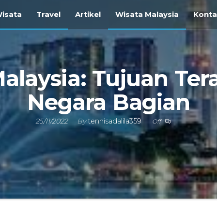
ravel
isata
Travel
Artikel
Wisata Malaysia
Kont
i
vel
gara
alaysia: Tujuan Tera
Negara Bagian
25/11/2022
By
tennisadalila359
Off