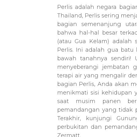
Perlis adalah negara bagian
Thailand, Perlis sering me
bagian semenanjung uta
bahwa hal-hal besar terka
(atau Gua Kelam) adalah s
Perlis. Ini adalah gua bat
bawah tanahnya sendiri!
menyeberangi jembatan g
terapi air yang mengalir de
bagian Perlis, Anda akan
menikmati sisi kehidupan 
saat musim panen ber
pemandangan yang tidak p
Terakhir, kunjungi Gun
perbukitan dan pemandan
Zermatt.