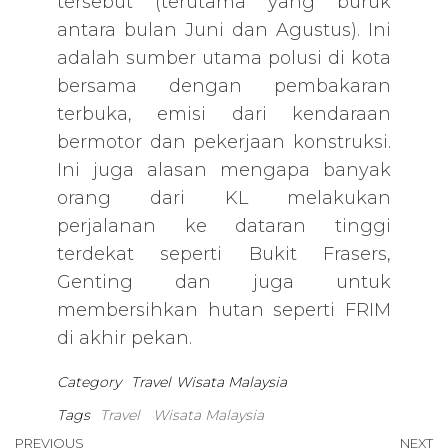
tersebut (terutama yang buruk
antara bulan Juni dan Agustus). Ini
adalah sumber utama polusi di kota
bersama dengan pembakaran
terbuka, emisi dari kendaraan
bermotor dan pekerjaan konstruksi.
Ini juga alasan mengapa banyak
orang dari KL melakukan
perjalanan ke dataran tinggi
terdekat seperti Bukit Frasers,
Genting dan juga untuk
membersihkan hutan seperti FRIM
di akhir pekan.
Category
Travel
Wisata Malaysia
Tags
Travel
Wisata Malaysia
Previous
PREVIOUS
NEXT
N