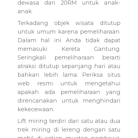
dewasa dan 20RM untuk anak-
anak.
Terkadang objek wisata ditutup
untuk umum karena pemeliharaan.
Dalam hal ini Anda tidak dapat
memasuki Kereta Gantung.
Seringkali pemeliharaan berarti
atraksi ditutup sepanjang hari atau
bahkan lebih lama. Periksa situs
web resmi untuk mengetahui
apakah ada pemeliharaan yang
direncanakan untuk menghindari
kekecewaan.
Lift miring terdiri dari satu atau dua
trek miring di lereng dengan satu