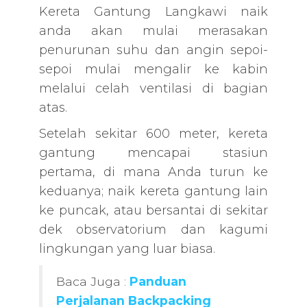
Kereta Gantung Langkawi naik
anda akan mulai merasakan
penurunan suhu dan angin sepoi-
sepoi mulai mengalir ke kabin
melalui celah ventilasi di bagian
atas.
Setelah sekitar 600 meter, kereta
gantung mencapai stasiun
pertama, di mana Anda turun ke
keduanya; naik kereta gantung lain
ke puncak, atau bersantai di sekitar
dek observatorium dan kagumi
lingkungan yang luar biasa.
Baca Juga :
Panduan
Perjalanan Backpacking