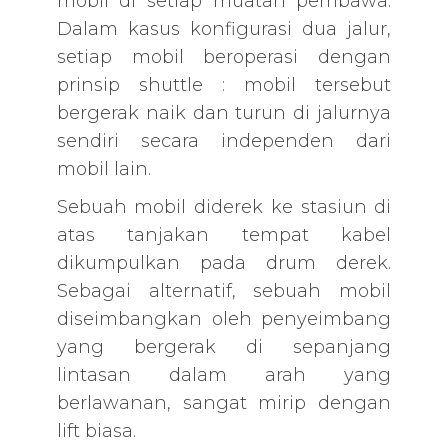
mobil di setiap muatan pembawa.
Dalam kasus konfigurasi dua jalur,
setiap mobil beroperasi dengan
prinsip shuttle : mobil tersebut
bergerak naik dan turun di jalurnya
sendiri secara independen dari
mobil lain.
Sebuah mobil diderek ke stasiun di
atas tanjakan tempat kabel
dikumpulkan pada drum derek.
Sebagai alternatif, sebuah mobil
diseimbangkan oleh penyeimbang
yang bergerak di sepanjang
lintasan dalam arah yang
berlawanan, sangat mirip dengan
lift biasa.