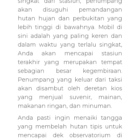
singkat dari stasiun, penumpang
akan disuguhi pemandangan
hutan hujan dan perbukitan yang
lebih tinggi di bawahnya. Mobil di
sini adalah yang paling keren dan
dalam waktu yang terlalu singkat,
Anda akan mencapai stasiun
terakhir yang merupakan tempat
sebagian besar kegembiraan.
Penumpang yang keluar dari taksi
akan disambut oleh deretan kios
yang menjual suvenir, mainan,
makanan ringan, dan minuman.
Anda pasti ingin menaiki tangga
yang membelah hutan tipis untuk
mencapai dek observatorium di