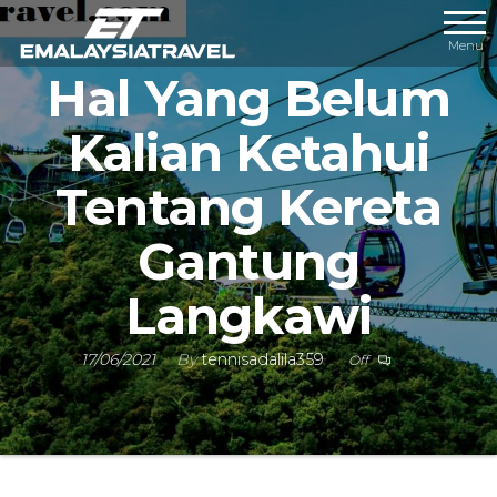
Emalaysiatravel
Skip
Emalaysiatravel
– Informasi
– Informasi
to
Menu
Travel serta
Wisata Travel
the
Hal Yang Belum
Wisata Dunia
Dunia Dan
juga
content
menyajikan
Wisata Negara
Kalian Ketahui
berbagai
Malaysia
informasi
Tentang Kereta
Wisata Negara
Malaysia
Gantung
Langkawi
17/06/2021
By
tennisadalila359
Off