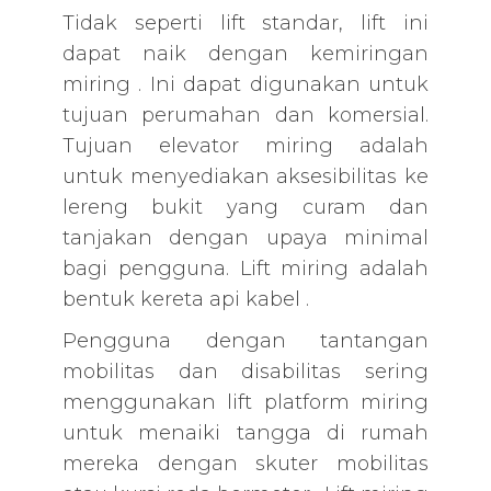
Tidak seperti lift standar, lift ini
dapat naik dengan kemiringan
miring . Ini dapat digunakan untuk
tujuan perumahan dan komersial.
Tujuan elevator miring adalah
untuk menyediakan aksesibilitas ke
lereng bukit yang curam dan
tanjakan dengan upaya minimal
bagi pengguna. Lift miring adalah
bentuk kereta api kabel .
Pengguna dengan tantangan
mobilitas dan disabilitas sering
menggunakan lift platform miring
untuk menaiki tangga di rumah
mereka dengan skuter mobilitas