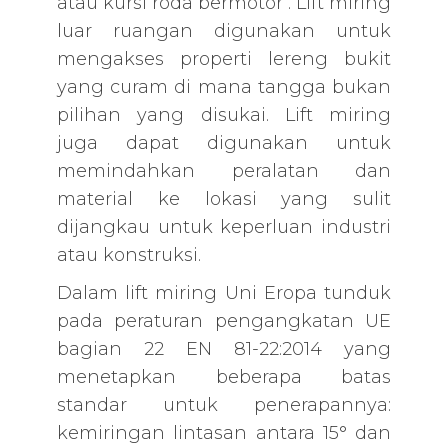
atau kursi roda bermotor . Lift miring
luar ruangan digunakan untuk
mengakses properti lereng bukit
yang curam di mana tangga bukan
pilihan yang disukai. Lift miring
juga dapat digunakan untuk
memindahkan peralatan dan
material ke lokasi yang sulit
dijangkau untuk keperluan industri
atau konstruksi.
Dalam lift miring Uni Eropa tunduk
pada peraturan pengangkatan UE
bagian 22 EN 81-22:2014 yang
menetapkan beberapa batas
standar untuk penerapannya:
kemiringan lintasan antara 15° dan