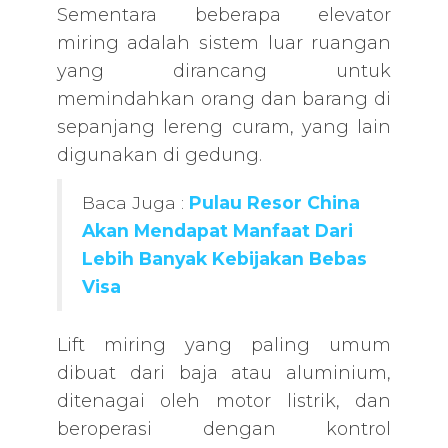
Sementara beberapa elevator
miring adalah sistem luar ruangan
yang dirancang untuk
memindahkan orang dan barang di
sepanjang lereng curam, yang lain
digunakan di gedung.
Baca Juga :
Pulau Resor China
Akan Mendapat Manfaat Dari
Lebih Banyak Kebijakan Bebas
Visa
Lift miring yang paling umum
dibuat dari baja atau aluminium,
ditenagai oleh motor listrik, dan
beroperasi dengan kontrol