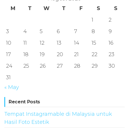
M
T
W
T
F
S
S
1
2
3
4
5
6
7
8
9
10
11
12
13
14
15
16
17
18
19
20
21
22
23
24
25
26
27
28
29
30
31
« May
Recent Posts
Tempat Instagramable di Malaysia untuk
Hasil Foto Estetik